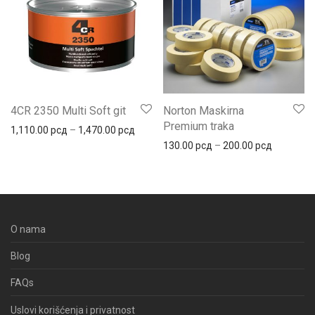
4CR 2350 Multi Soft git
Norton Maskirna
Premium traka
Распон цена: од 1,110.00 рсд до 1,470.
1,110.00
рсд
–
1,470.00
рсд
Распон це
130.00
рсд
–
200.00
рсд
O nama
Blog
FAQs
Uslovi korišćenja i privatnost