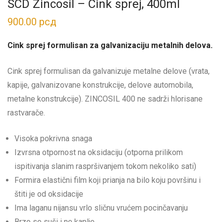
SCD Zincosil – Cink sprej, 400ml
900.00
рсд
Cink sprej formulisan za galvanizaciju metalnih delova.
Cink sprej formulisan da galvanizuje metalne delove (vrata,
kapije, galvanizovane konstrukcije, delove automobila,
metalne konstrukcije). ZINCOSIL 400 ne sadrži hlorisane
rastvarače.
Visoka pokrivna snaga
Izvrsna otpornost na oksidaciju (otporna prilikom
ispitivanja slanim raspršivanjem tokom nekoliko sati)
Formira elastični film koji prianja na bilo koju površinu i
štiti je od oksidacije
Ima laganu nijansu vrlo sličnu vrućem pocinčavanju
Brzo se suši i ne kaplje