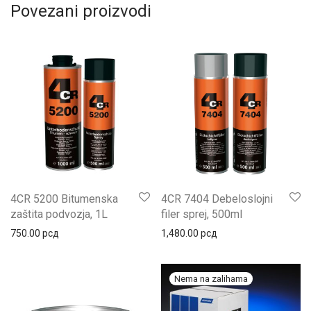
Povezani proizvodi
4CR 5200 Bitumenska
4CR 7404 Debeloslojni
zaštita podvozja, 1L
filer sprej, 500ml
750.00
рсд
1,480.00
рсд