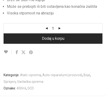
Može se prebojiti ili biti ostavljena kao konačna zaštita
Visoka otpornost na abraziju
Dodaj u korpu
Kategorije:
Alati i oprema
,
Auto-reparaturni proizvodi
,
Boje
,
Sprejevi
,
Varilačka oprema
Oznake:
400ml
,
SCD