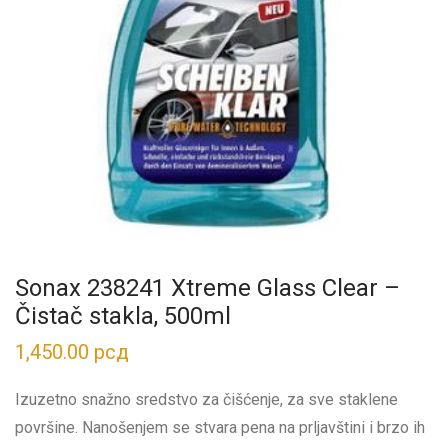
Sonax 238241 Xtreme Glass Clear –
Čistač stakla, 500ml
1,450.00
рсд
Izuzetno snažno sredstvo za čišćenje, za sve staklene
površine. Nanošenjem se stvara pena na prljavštini i brzo ih