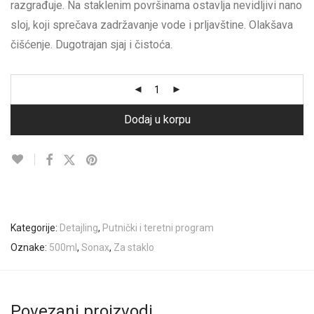
razgrađuje. Na staklenim površinama ostavlja nevidljivi nano
sloj, koji sprečava zadržavanje vode i prljavštine. Olakšava
čišćenje. Dugotrajan sjaj i čistoća.
Dodaj u korpu
Kategorije:
Detajling
,
Putnički i teretni program
Oznake:
500ml
,
Sonax
,
Za staklo
Povezani proizvodi