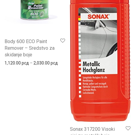
Body 600 ECO Paint
Remover – Sredstvo za
skidanje boje
Распон цена: од 1,120.00 рсд до 2,030.
1,120.00
рсд
–
2,030.00
рсд
Sonax 317200 Visoki