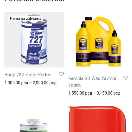
Body 727 Polar Herter
Farecla G3 Wax završni
Распон цена: од 1,000.00 рсд до 2,000.
1,000.00
рсд
–
2,000.00
рсд
vosak
Распо
1,550.00
рсд
–
3,150.00
рсд