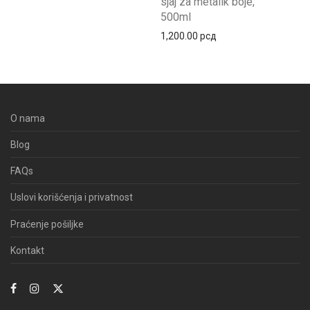
sjaj za metalik boje,
500ml
1,200.00
рсд
O nama
Blog
FAQs
Uslovi korišćenja i privatnost
Praćenje pošiljke
Kontakt