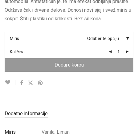
automobila. Antistatičan je, te ima efekat odbijanja prašine.
Održava čak i drvene delove. Donosi novi sjaj i svež miris u
kokpit. Štiti plastiku od krhkosti. Bez silikona.
Miris
Odaberite opciju
Količina
Dodaj u korpu
Dodatne informacije
Miris
Vanila, Limun