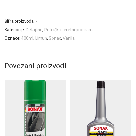
Šifra proizvoda:
-
Kategorije:
Detajling
,
Putnički i teretni program
Oznake:
400ml
,
Limun
,
Sonax
,
Vanila
Povezani proizvodi