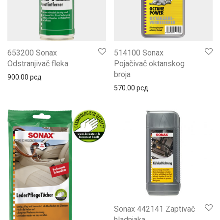
653200 Sonax
514100 Sonax
Odstranjivač fleka
Pojačivač oktanskog
broja
900.00
рсд
570.00
рсд
Sonax 442141 Zaptivač
hladnjaka