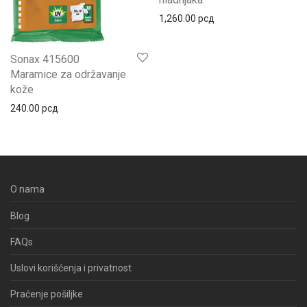
1,260.00
рсд
Sonax 415600
Maramice za održavanje
kože
240.00
рсд
O nama
Blog
FAQs
Uslovi korišćenja i privatnost
Praćenje pošiljke