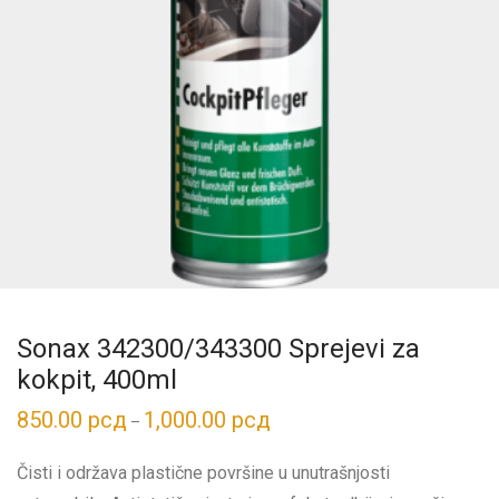
Sonax 342300/343300 Sprejevi za
kokpit, 400ml
850.00
рсд
1,000.00
рсд
Распон
–
цена:
од
850.00 рсд
Čisti i održava plastične površine u unutrašnjosti
до
1,000.00 рсд