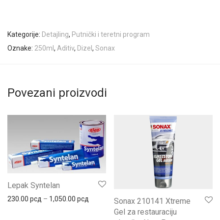
Kategorije:
Detajling
,
Putnički i teretni program
Oznake:
250ml
,
Aditiv
,
Dizel
,
Sonax
Povezani proizvodi
Lepak Syntelan
Распон цена: од 230.00 рсд до 1,050.00 
230.00
рсд
–
1,050.00
рсд
Sonax 210141 Xtreme
Gel za restauraciju