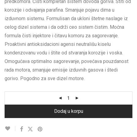
predkomora. Čisti kompletan sistem dovoda goriva. Štiti od
korozije i odvajanja parafina. Smanjuje pojavu dima u
izduvnom sistemu. Formulisan da ukloni štetne naslage iz
celog dizel sistema i da održi ceo sistem čistim. Moćna
formula čisti injektore i čitavu komoru za sagorevanje.
Proaktivni antioksidacioni agensi neutrališu kiselu
kondenzovanu vodu i štite od stvaranja korozije i voska.
Omogućava optimalno sagorevanje, povećava pouzdanost
rada motora, smanjuje emisije izduvnih gasova i štedi
gorivo. Pogodno za sve dizel motore.
Dodaj u korpu