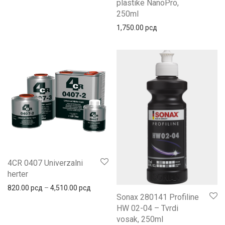
plastike NanoPro,
250ml
1,750.00
рсд
4CR 0407 Univerzalni
herter
Распон цена: од 820.00 рсд до 4,510.00 
820.00
рсд
–
4,510.00
рсд
Sonax 280141 Profiline
HW 02-04 – Tvrdi
vosak, 250ml