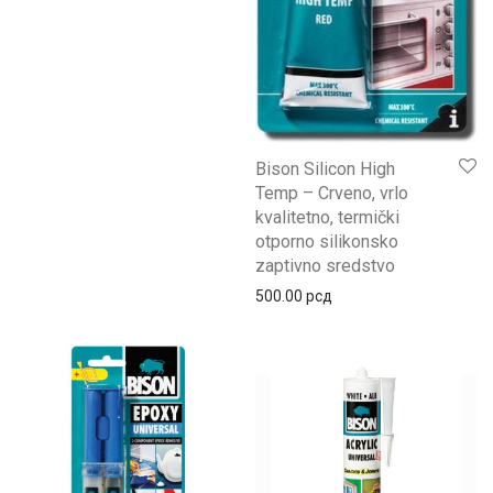
Bison Silicon High
Temp – Crveno, vrlo
kvalitetno, termički
otporno silikonsko
zaptivno sredstvo
500.00
рсд