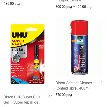
– Lepak za drvo
480.00
рсд
300.00
рсд
–
490.00
рсд
Bison Contact Cleaner –
Kontakt sprej, 400ml
670.00
рсд
Bison UHU Super Glue
Gel – Super lepak gel,