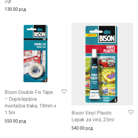
2gr
130.00
рсд
Bison Double Fix Tape
– Duplolepljiva
montažna traka, 19mm x
1.5m
Bison Vinyl Plastic
Lepak za vinil, 25ml
550.00
рсд
540.00
рсд