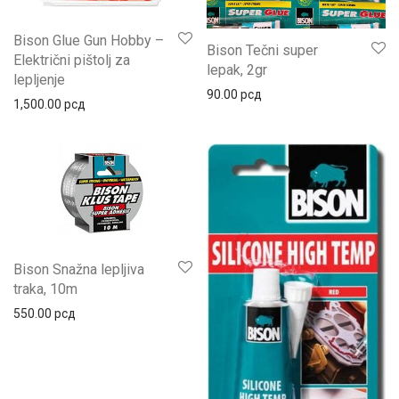
Bison Glue Gun Hobby –
Bison Tečni super
Električni pištolj za
lepak, 2gr
lepljenje
90.00
рсд
1,500.00
рсд
Bison Snažna lepljiva
traka, 10m
550.00
рсд