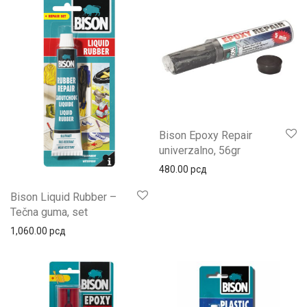
Bison Epoxy Repair
univerzalno, 56gr
480.00
рсд
Bison Liquid Rubber –
Tečna guma, set
1,060.00
рсд