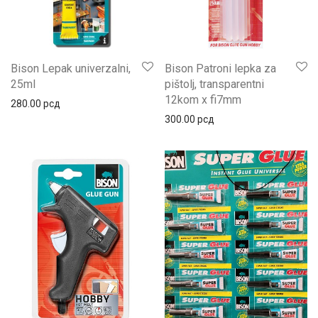
Bison Lepak univerzalni,
Bison Patroni lepka za
25ml
pištolj, transparentni
12kom x fi7mm
280.00
рсд
300.00
рсд