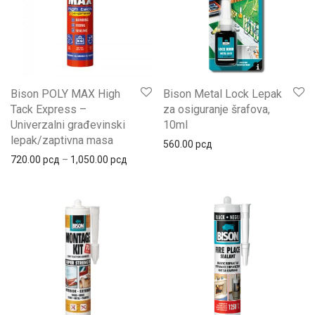
Bison POLY MAX High
Bison Metal Lock Lepak
Tack Express –
za osiguranje šrafova,
Univerzalni građevinski
10ml
lepak/zaptivna masa
560.00
рсд
720.00
рсд
–
1,050.00
рсд