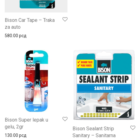
Bison Car Tape – Traka
za auto
580.00
рсд
Bison Super lepak u
gelu, 2gr
Bison Sealant Strip
Sanitary – Sanitarna
130.00
рсд