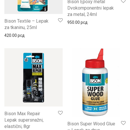
Bison Epoxy metal
Dvokomponentni lepak
za metal, 24ml
Bison Textile – Lepak
950.00
рсд
za tkaninu, 25ml
420.00
рсд
Bison Max Repair
Lepak supersnažni,
Bison Super Wood Glue
elastični, 8gr