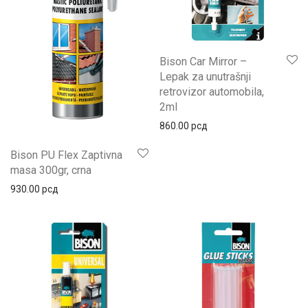
Bison Car Mirror –
Lepak za unutrašnji
retrovizor automobila,
2ml
860.00
рсд
Bison PU Flex Zaptivna
masa 300gr, crna
930.00
рсд