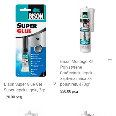
Bison Montage Kit
Polystyrene –
Građevinski lepak i
zaptivna masa za
polistiren, 470gr
Bison Super Glue Gel –
Super lepak u gelu, 2gr
550.00
рсд
120.00
рсд