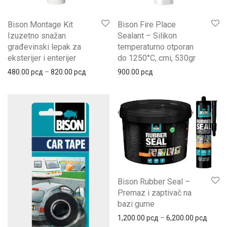
Bison Montage Kit
Bison Fire Place
Izuzetno snažan
Sealant – Silikon
građevinski lepak za
temperaturno otporan
eksterijer i enterijer
do 1250°C, crni, 530gr
480.00
рсд
–
820.00
рсд
900.00
рсд
Bison Rubber Seal –
Premaz i zaptivač na
bazi gume
1,200.00
рсд
–
6,200.00
рсд