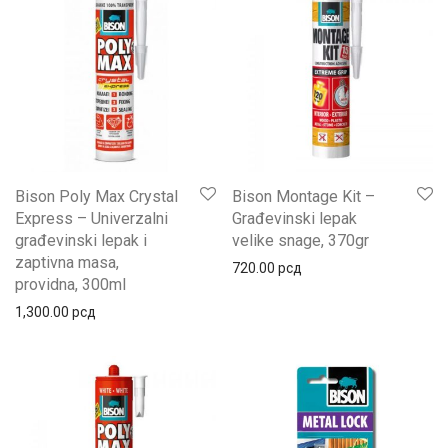
Bison Poly Max Crystal
Bison Montage Kit –
Express – Univerzalni
Građevinski lepak
građevinski lepak i
velike snage, 370gr
zaptivna masa,
720.00
рсд
providna, 300ml
1,300.00
рсд