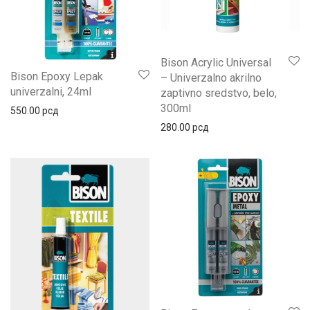
Bison Acrylic Universal
Bison Epoxy Lepak
– Univerzalno akrilno
univerzalni, 24ml
zaptivno sredstvo, belo,
300ml
550.00
рсд
280.00
рсд