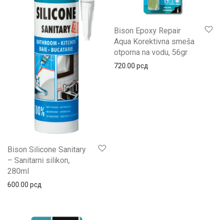
Bison Epoxy Repair
Aqua Korektivna smeša
otporna na vodu, 56gr
720.00
рсд
Bison Silicone Sanitary
– Sanitarni silikon,
280ml
600.00
рсд