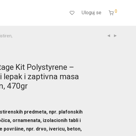
0
Uloguj se
stiren,
age Kit Polystyrene –
i lepak i zaptivna masa
en, 470gr
stirenskih predmeta, npr. plafonskih
očica, ornamenata, izolacionih tabli i
 površine, npr. drvo, ivericu, beton,