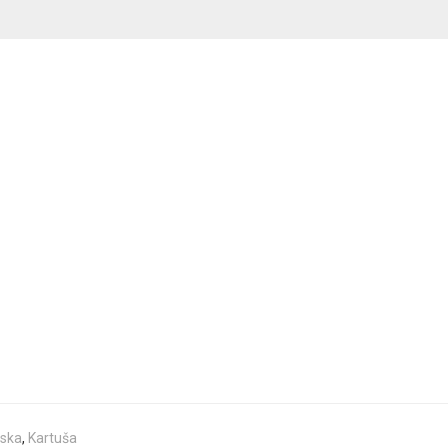
nska
,
Kartuša