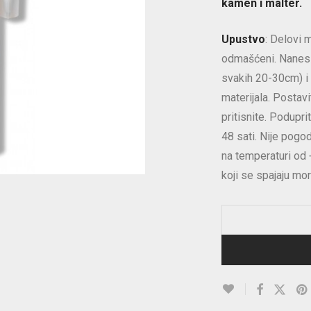
kamen i malter.
Upustvo
: Delovi m
odmašćeni. Nanesit
svakih 20-30cm) i 
materijala. Postav
pritisnite. Podupri
48 sati. Nije pogo
na temperaturi od
koji se spajaju mor