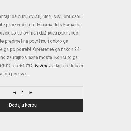
oraju da budu čvrsti, čisti, suvi, obrisani i
e proizvod u grudvicama ili trakama (na
uvek po uglovima i duž ivica pokrivnog
ite predmet na površinu i dobro ga
te ga po potrebi. Opteretite ga nakon 24-
dno za trajno vlažna mesta. Koristite ga
 +10°C do +40°C.
Važno
: Jedan od delova
a biti porozan.
Dodaj u korpu