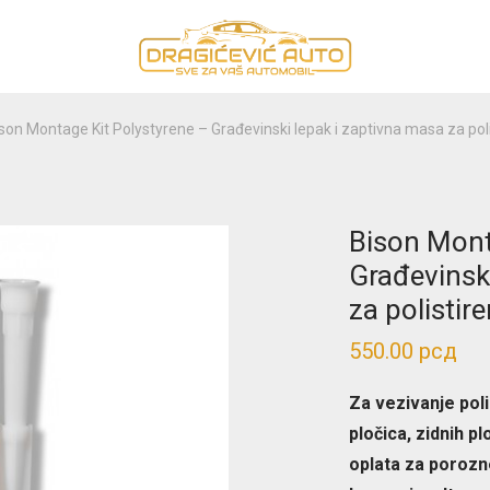
son Montage Kit Polystyrene – Građevinski lepak i zaptivna masa za poli
Bison Mont
Građevinsk
za polistir
550.00
рсд
Za vezivanje poli
pločica, zidnih pl
oplata za porozne