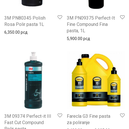
3M PN80345 Polish
3M PN09375 Perfect-It
Rosa Polir pasta 1L
Fine Compound Fina
pasta, 1L
6,350.00
рсд
5,900.00
рсд
3M 09374 Perfect-it III
Farecla G3 Fine pasta
Fast Cut Compound
za poliranje
Polir pasta