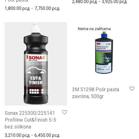
2,480.00
рсд
–
3,925.00
рсд
1,800.00
рсд
–
7,750.00
рсд
3M 51298 Polir pasta
završna, 500gr
Sonax 225300/225141
Profiline Cut&Finish 5-5
bez silikona
3,210.00
рсд
–
6,450.00
рсд