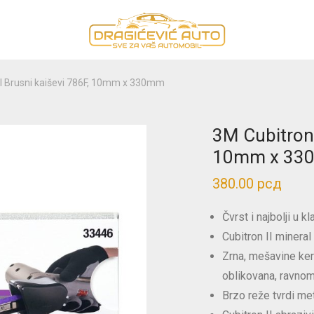
II Brusni kaiševi 786F, 10mm x 330mm
3M Cubitron 
10mm x 33
380.00
рсд
Čvrst i najbolji u kl
Cubitron II mineral
Zrna, mešavine ke
oblikovana, ravnome
Brzo reže tvrdi me