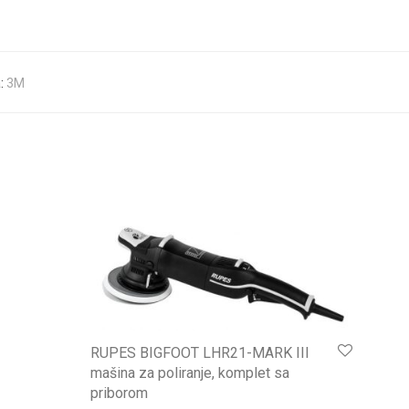
:
3M
RUPES BIGFOOT LHR21-MARK III
mašina za poliranje, komplet sa
priborom