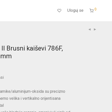
0
Uloguj se
II Brusni kaiševi 786F,
0mm
asi
ramike/aluminijum-oksida su precizno
rno velika i vertikalno orijentisana
tal