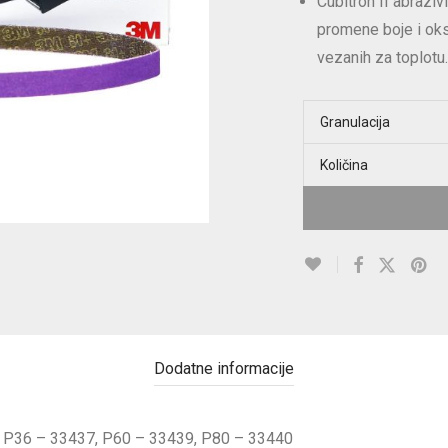
Cubitron II abrazivi
promene boje i oks
vezanih za toplotu.
Granulacija
Količina
Dodatne informacije
P36 – 33437, P60 – 33439, P80 – 33440