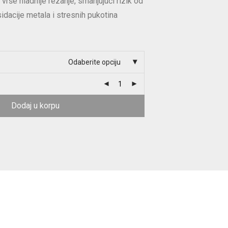
 vrše hladnije rezanje, smanjujući rizik od
idacije metala i stresnih pukotina
Odaberite opciju
Dodaj u korpu