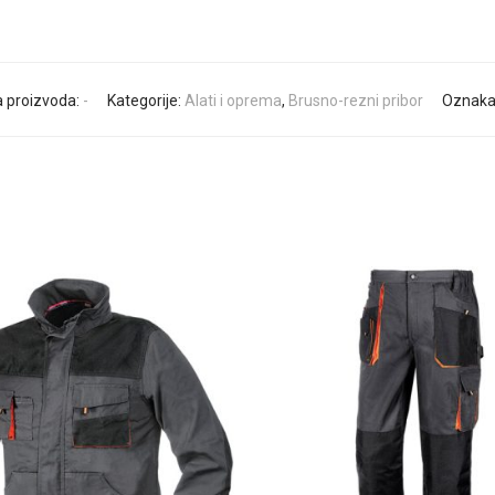
a proizvoda:
-
Kategorije:
Alati i oprema
,
Brusno-rezni pribor
Oznaka