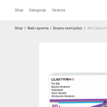
Shop
Kategorije
Stranice
Shop
/
Alati i oprema
/
Brusno-rezni pribor
/
3M Cubitron 