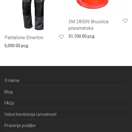
3M 28509 Brusilica
pneumatska
31,100.00
рсд
Pantalone Emerton
5,000.00
рсд
O nama
Blog
FAQs
Uslovi korišćenja i privatnost
Praćenje pošiljke