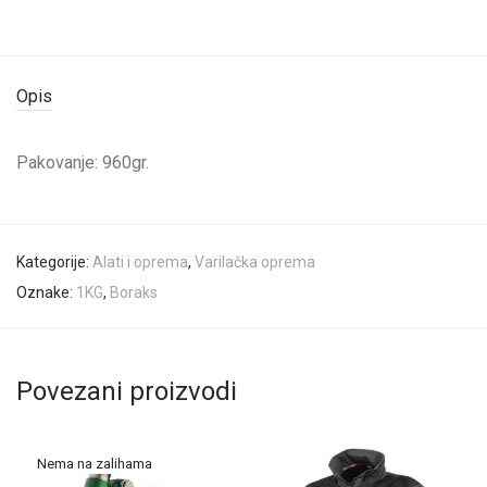
Opis
Pakovanje: 960gr.
Kategorije:
Alati i oprema
,
Varilačka oprema
Oznake:
1KG
,
Boraks
Povezani proizvodi