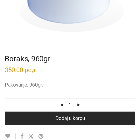
Boraks, 960gr
350.00
рсд
Pakovanje: 960gr.
Dodaj u korpu