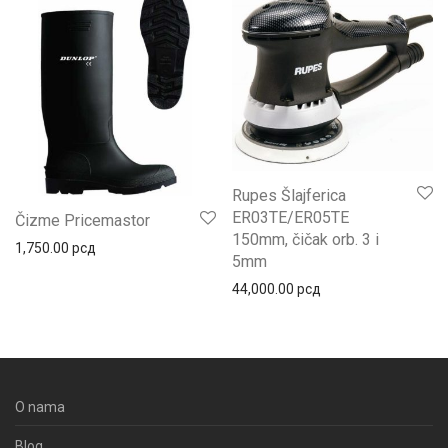
Rupes Šlajferica
ER03TE/ER05TE
Čizme Pricemastor
150mm, čičak orb. 3 i
1,750.00
рсд
5mm
44,000.00
рсд
O nama
Blog