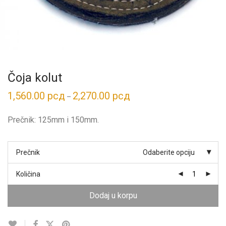
Čoja kolut
1,560.00
рсд
2,270.00
рсд
Распон
–
цена:
од
1,560.00 рсд
Prečnik: 125mm i 150mm.
до
2,270.00 рсд
Prečnik
Odaberite opciju
Količina
Dodaj u korpu