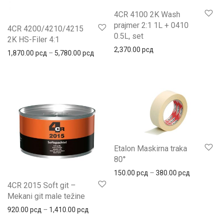
4CR 4100 2K Wash
prajmer 2:1 1L + 0410
4CR 4200/4210/4215
0.5L, set
2K HS-Filer 4:1
2,370.00
рсд
Распон цена: од 1,870.00 рсд до 5,780.
1,870.00
рсд
–
5,780.00
рсд
Etalon Maskirna traka
80°
Распон це
150.00
рсд
–
380.00
рсд
4CR 2015 Soft git –
Mekani git male težine
Распон цена: од 920.00 рсд до 1,410.00 
920.00
рсд
–
1,410.00
рсд