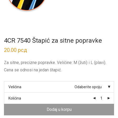
4CR 7540 Štapić za sitne popravke
20.00
рсд
Za sitne, precizne popravke. Veličine: M (žuti) i L (plavi).
Cena se odnosi na jedan štapić.
Veličina
Odaberite opciju
Količina
Dodaj u korpu