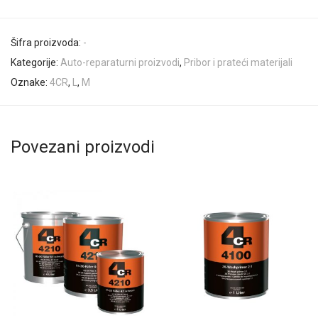
Šifra proizvoda:
-
Kategorije:
Auto-reparaturni proizvodi
,
Pribor i prateći materijali
Oznake:
4CR
,
L
,
M
Povezani proizvodi