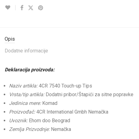
Opis
Dodatne informacije
Deklaracija proizvoda:
Naziv artikla:
4CR 7540 Touch-up Tips
Vrsta/tip artikla:
Dodatni pribor/Štapići za sitne popravke
Jedinica mere:
Komad
Proizvođač:
4CR International Gmbh Nemačka
Uvoznik:
Ehom doo Beograd
Zemlja Prizvodnje:
Nemačka