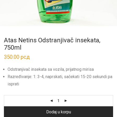
Atas Netins Odstranjivač insekata,
750ml
350.00
рсд
Odstranjivač insekata sa vozila, prijatnog mirisa
Razređivanje: 1: 3-4, naprskati, sačekati 15-20 sekundi pa
isprati
Dodaj u korpu