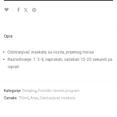
Opis
Odstranjivač insekata sa vozila, prijatnog mirisa
Razređivanje: 1: 3-4, naprskati, sačekati 15-20 sekundi pa
isprati
Kategorije:
Detajling
,
Putnički i teretni program
Oznake:
750ml
,
Atas
,
Odstranjivač insekata