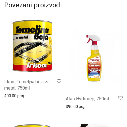
Povezani proizvodi
Irkom Temeljna boja za
metal, 750ml
400.00
рсд
Atas Hydrorep, 750ml
390.00
рсд