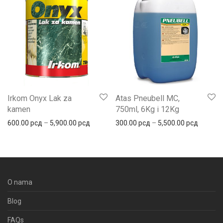
Irkom Onyx Lak za
Atas Pneubell MC,
kamen
750ml, 6Kg i 12Kg
Распон цена: од 600.00 рсд до 5,900.00 
Распон 
600.00
рсд
–
5,900.00
рсд
300.00
рсд
–
5,500.00
рсд
O nama
Blog
FAQs