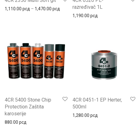
4CR 2350 Multi Soft git
4CR 0520 PE-
razređivač 1L
Распон цена: од 1,110.00 рсд до 1,470.
1,110.00
рсд
–
1,470.00
рсд
1,190.00
рсд
4CR 5400 Stone Chip
4CR 0451-1 EP Herter,
Protection Zaštita
500ml
karoserije
1,280.00
рсд
880.00
рсд