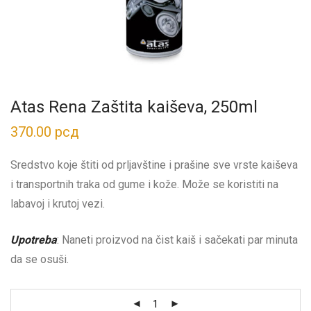
Atas Rena Zaštita kaiševa, 250ml
370.00
рсд
Sredstvo koje štiti od prljavštine i prašine sve vrste kaiševa
i transportnih traka od gume i kože. Može se koristiti na
labavoj i krutoj vezi.
Upotreba
: Naneti proizvod na čist kaiš i sačekati par minuta
da se osuši.