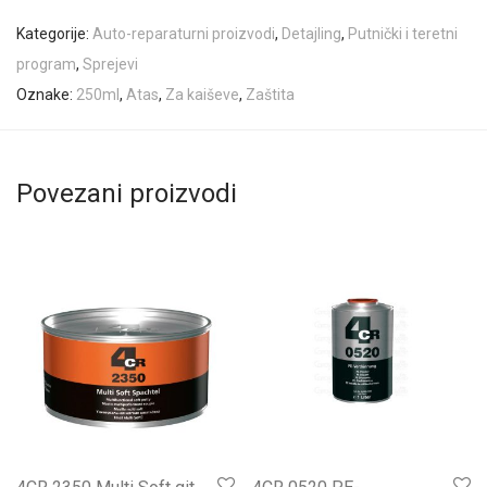
Kategorije:
Auto-reparaturni proizvodi
,
Detajling
,
Putnički i teretni
program
,
Sprejevi
Oznake:
250ml
,
Atas
,
Za kaiševe
,
Zaštita
Povezani proizvodi