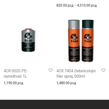
Распон 
820.00
рсд
–
4,510.00
рсд
4CR 0520 PE-
4CR 7404 Debeloslojni
razređivač 1L
filer sprej, 500ml
1,190.00
рсд
1,480.00
рсд