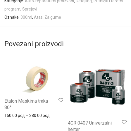
Kategorije:
Auto-reparaturni proizvodi
,
Detajling
,
Putnički i teretni
program
,
Sprejevi
Oznake:
300ml
,
Atas
,
Za gume
Povezani proizvodi
Etalon Maskirna traka
80°
Распон цена: од 150.00 рсд до 380.00 рсд
150.00
рсд
–
380.00
рсд
4CR 0407 Univerzalni
herter