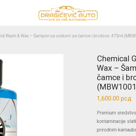
brid Wash & Wax – Šampon sa voskom za čamce i brodove, 473ml (MB
Chemical G
Wax – Šam
čamce i br
(MBW1001
1,600.00
рсд
Premium sredstvo z
kontaminacije slatk
prirodnim karnauba