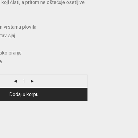
koji čisti, a pritom ne oštećuje osetljive
m vrstama plovila
tav sjaj
sko pranje
a
Dodaj u korpu