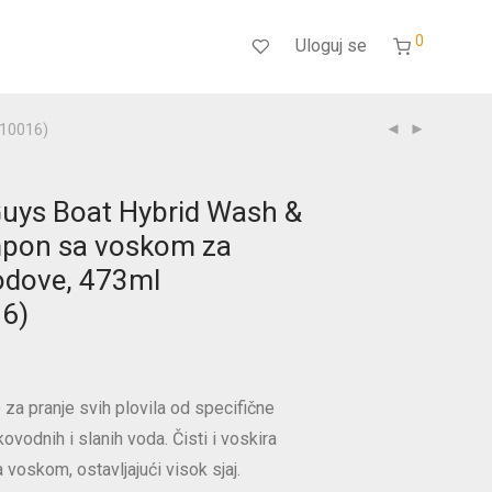
0
Uloguj se
W10016)
uys Boat Hybrid Wash &
pon sa voskom za
odove, 473ml
6)
a pranje svih plovila od specifične
ovodnih i slanih voda. Čisti i voskira
 voskom, ostavljajući visok sjaj.