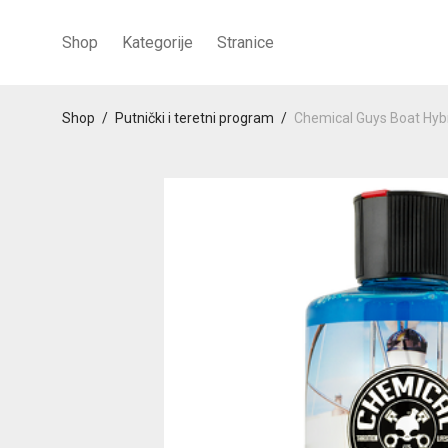
Shop
Kategorije
Stranice
Shop
/
Putnički i teretni program
/
Chemical Guys Boat Hy