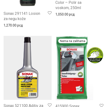
Color – Polir sa
voskom, 250ml
Sonax 291141 Losion
1,050.00
рсд
za negu kože
1,270.00
рсд
Sonax 521100 Aditiv za
415900 Sonax