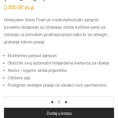
2,500.00
рсд
Honeydew Snow Foam je visokotehnološki šampon
posebno dizajniran za stvaranje obilne količine pene za
čišćenje sa prirodnim podmazivačem kako bi se izbeglo
grebanje tokom pranja.
Ekstremno penast šampon
Obložite svoj automobil milijardama mehurića za ribanje
Nežno i sigurno skida prljavštinu
Održava sjaj
Podignite nedeljno pranje na sledeći nivo savršenstva
Dodaj u korpu