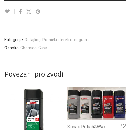
Kategorije:
Detajling
,
Putnički i teretni program
Oznaka:
Chemical Guys
Povezani proizvodi
Sonax Polish&Wax