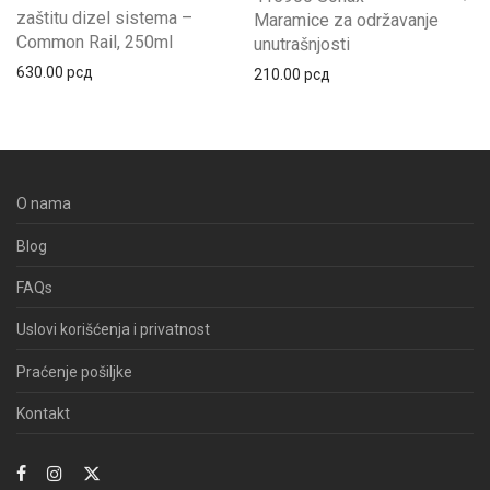
zaštitu dizel sistema –
Maramice za održavanje
Common Rail, 250ml
unutrašnjosti
630.00
рсд
210.00
рсд
O nama
Blog
FAQs
Uslovi korišćenja i privatnost
Praćenje pošiljke
Kontakt