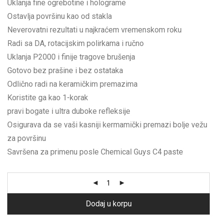
Uklanja fine ogrebotine i holograme
Ostavlja površinu kao od stakla
Neverovatni rezultati u najkraćem vremenskom roku
Radi sa DA, rotacijskim polirkama i ručno
Uklanja P2000 i finije tragove brušenja
Gotovo bez prašine i bez ostataka
Odlično radi na keramičkim premazima
Koristite ga kao 1-korak
pravi bogate i ultra duboke refleksije
Osigurava da se vaši kasniji kermamički premazi bolje vežu
za površinu
Savršena za primenu posle Chemical Guys C4 paste
Dodaj u korpu