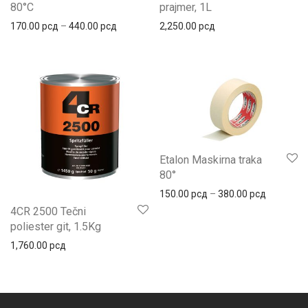
80°C
prajmer, 1L
Распон цена: од 170.00 рсд до 440.00 рсд
170.00
рсд
–
440.00
рсд
2,250.00
рсд
Etalon Maskirna traka
80°
Распон це
150.00
рсд
–
380.00
рсд
4CR 2500 Tečni
poliester git, 1.5Kg
1,760.00
рсд