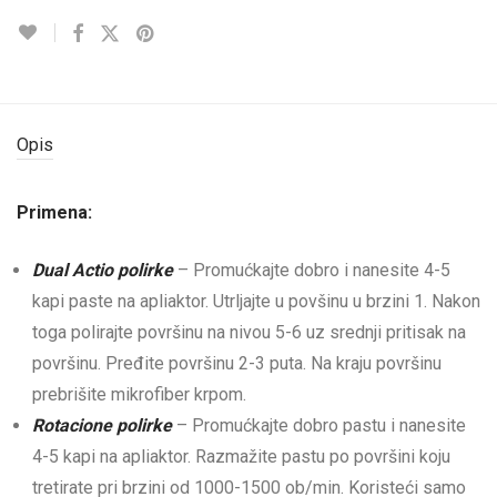
Opis
Primena:
Dual Actio polirke
– Promućkajte dobro i nanesite 4-5
kapi paste na apliaktor. Utrljajte u povšinu u brzini 1. Nakon
toga polirajte površinu na nivou 5-6 uz srednji pritisak na
površinu. Pređite površinu 2-3 puta. Na kraju površinu
prebrišite mikrofiber krpom.
Rotacione polirke
– Promućkajte dobro pastu i nanesite
4-5 kapi na apliaktor. Razmažite pastu po površini koju
tretirate pri brzini od 1000-1500 ob/min. Koristeći samo