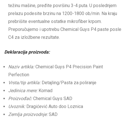
težinu mašine, pređite površinu 3-4 puta. U poslednjem
prelazu podesite brzinu na 1200-1800 ob/min. Na kraju
prebrišite eventualne ostatke mikrofiber krpom.
Preporučujemo i upotrebu Chemical Guys P4 paste posle
C4 za izložbene rezultate.
Deklaracija proizvoda:
Naziv artikla:
Chemical Guys P4 Precision Paint
Perfection
Vrsta/tip artikla:
Detajling/Pasta za poliranje
Jedinica mere:
Komad
Proizvođač:
Chemical Guys SAD
Uvoznik:
Dragićević Auto doo Loznica
Zemlja proizvodnje:
SAD