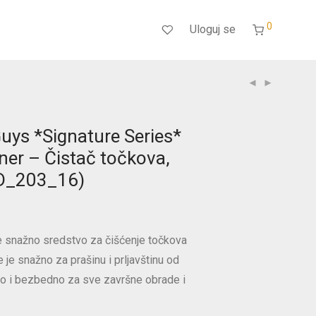
0
Uloguj se
uys *Signature Series*
ner – Čistač točkova,
D_203_16)
e snažno sredstvo za čišćenje točkova
e je snažno za prašinu i prljavštinu od
žno i bezbedno za sve završne obrade i
.