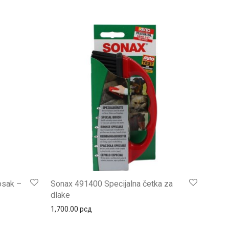
osak –
Sonax 491400 Specijalna četka za
dlake
1,700.00
рсд