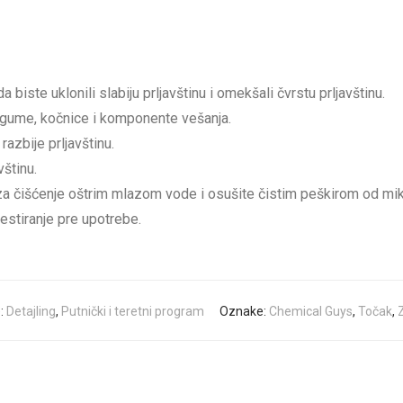
iste uklonili slabiju prljavštinu i omekšali čvrstu prljavštinu.
, gume, kočnice i komponente vešanja.
razbije prljavštinu.
vštinu.
 za čišćenje oštrim mlazom vode i osušite čistim peškirom od mi
stiranje pre upotrebe.
e:
Detajling
,
Putnički i teretni program
Oznake:
Chemical Guys
,
Točak
,