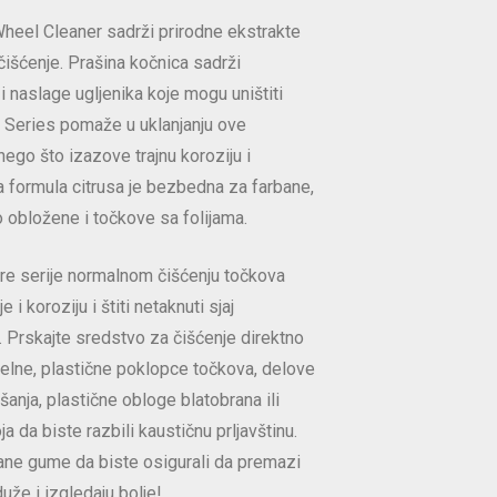
heel Cleaner sadrži prirodne ekstrakte
čišćenje. Prašina kočnica sadrži
 naslage ugljenika koje mogu uništiti
 Series pomaže u uklanjanju ove
nego što izazove trajnu koroziju i
na formula citrusa je bezbedna za farbane,
o obložene i točkove sa folijama.
e serije normalnom čišćenju točkova
 i koroziju i štiti netaknuti sjaj
 Prskajte sredstvo za čišćenje direktno
elne, plastične poklopce točkova, delove
šanja, plastične obloge blatobrana ili
a da biste razbili kaustičnu prljavštinu.
ane gume da biste osigurali da premazi
duže i izgledaju bolje!