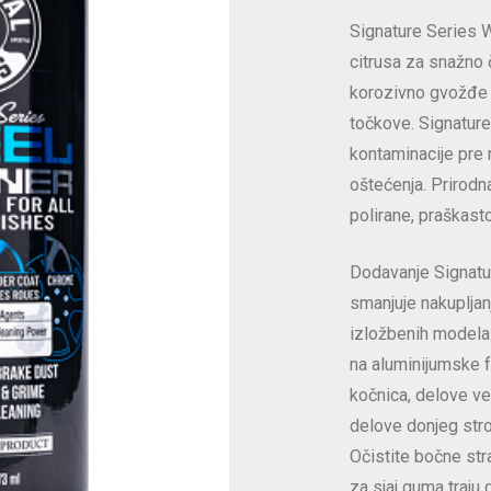
Signature Series W
citrusa za snažno 
korozivno gvožđe i
točkove. Signature
kontaminacije pre 
oštećenja. Prirod
polirane, praškast
Dodavanje Signatur
smanjuje nakupljanje
izložbenih modela.
na aluminijumske f
kočnica, delove ve
delove donjeg stroj
Očistite bočne str
za sjaj guma traju 