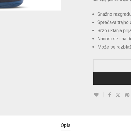
Snažno razgrađuj
Sprečava trajno 
Brzo uklanja prl
Nanosi se i na d
Može se razblaži
Opis