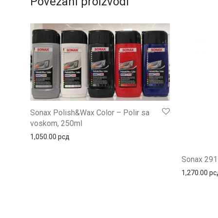
Povezani proizvodi
Sonax Polish&Wax Color – Polir sa
voskom, 250ml
1,050.00
рсд
Sonax 291
1,270.00
рс