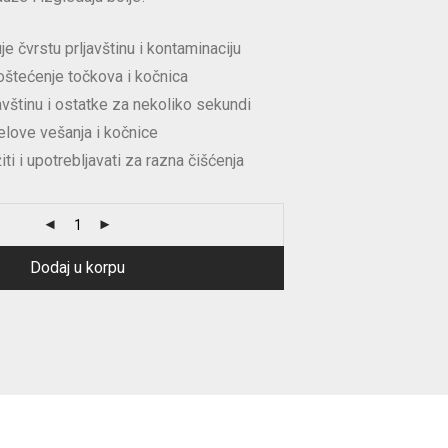
e čvrstu prljavštinu i kontaminaciju
oštećenje točkova i kočnica
javštinu i ostatke za nekoliko sekundi
elove vešanja i kočnice
ti i upotrebljavati za razna čišćenja
Dodaj u korpu