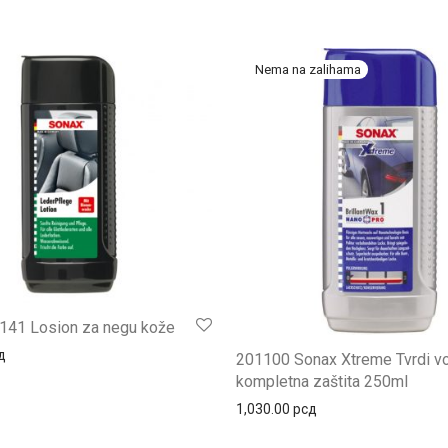
141 Losion za negu kože
д
201100 Sonax Xtreme Tvrdi v
kompletna zaštita 250ml
1,030.00
рсд