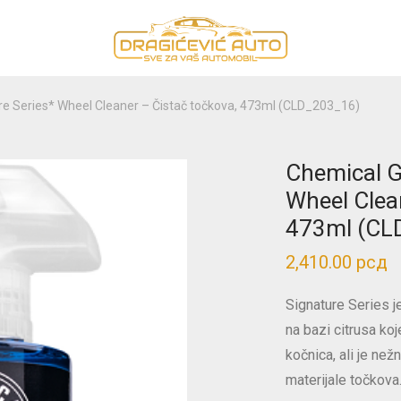
re Series* Wheel Cleaner – Čistač točkova, 473ml (CLD_203_16)
Chemical G
Wheel Clea
473ml (CL
2,410.00
рсд
Signature Series j
na bazi citrusa koj
kočnica, ali je ne
materijale točkova