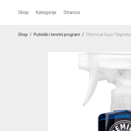
Shop
Kategorije
Stranice
Shop
/
Putnički i teretni program
/
Chemical Guys *Signatu