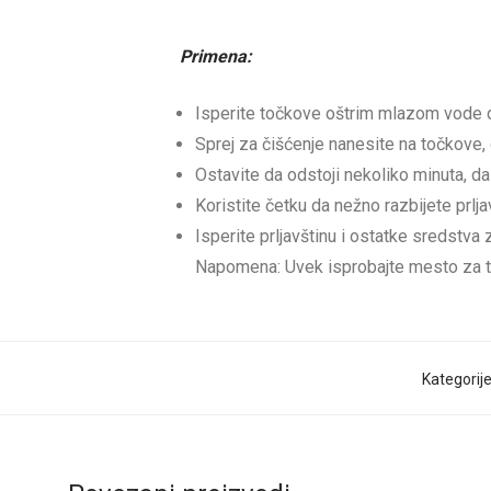
Primena:
Isperite točkove oštrim mlazom vode da b
Sprej za čišćenje nanesite na točkove
Ostavite da odstoji nekoliko minuta, da 
Koristite četku da nežno razbijete prlja
Isperite prljavštinu i ostatke sredstva
Napomena: Uvek isprobajte mesto za te
Kategorij