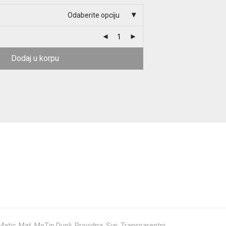
Odaberite opciju
Dodaj u korpu
Matic
,
Mat
,
MoTip Dupli
,
Providna
,
Sjaj
,
Transparentni