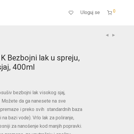
0
Uloguj se
K Bezbojni lak u spreju,
sjaj, 400ml
sušiv bezbojni lak visokog sjaj,
n. Možete da ga nanesete na sve
premaze i preko svih standardnih baza
 na bazi vode). Vrlo lak za poliranje,
esniji za nanošenje kod manjih popravki.