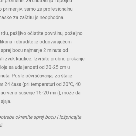
 promene, za unutrašnju i spoljnu
o primenjiv. samo za profesionalnu
maske za zaštitu je neophodna.
 rđu, pažljivo očistite površinu, poželjno
likona i obradite je odgovarajućom
 sprej bocu najmanje 2 minuta od
i zvuk kuglice. Izvršite probno prskanje.
loja sa udaljenosti od 20-25 cm u
nuta. Posle očvršćavanja, za šta je
r 24 časa (pri temperaturi od 20°C, 40
nfracrveno sušenje 15-20 min.), može da
sjaja.
rebe okrenite sprej bocu i izšpricajte
i.