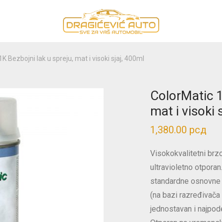
K Bezbojni lak u spreju, mat i visoki sjaj, 400ml
ColorMatic 1
mat i visoki 
1,380.00
рсд
Visokokvalitetni brzo
ultravioletno otpora
standardne osnovne 
(na bazi razređivača i
jednostavan i najpod