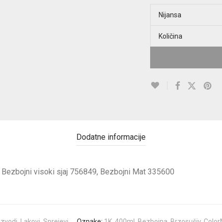
Nijansa
Količina
Dodatne informacije
Bezbojni visoki sjaj 756849, Bezbojni Mat 335600
izvodi
,
Lakovi
,
Sprejevi
Oznake:
1K
,
400ml
,
Bezbojna
,
Brzosušiv
,
Color