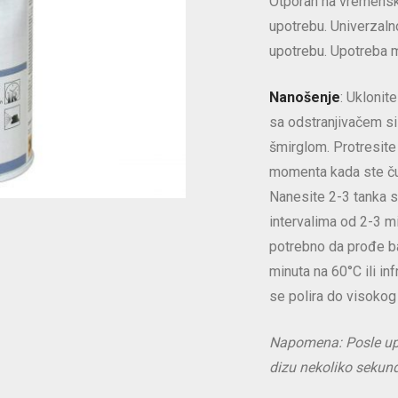
Otporan na vremenske
upotrebu. Univerzaln
upotrebu. Upotreba 
Nanošenje
: Uklonite
sa odstranjivačem si
šmirglom. Protresite
momenta kada ste čul
Nanesite 2-3 tanka s
intervalima od 2-3 mi
potrebno da prođe ba
minuta na 60°C ili i
se polira do visokog 
Napomena: Posle upot
dizu nekoliko sekund