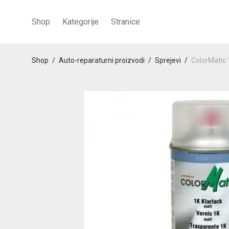
Shop
Kategorije
Stranice
Shop
/
Auto-reparaturni proizvodi
/
Sprejevi
/
ColorMatic 1