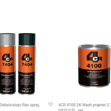
ebeloslojni filer sprej,
4CR 4100 2K Wash prajmer 2:
0410 0.5L, set