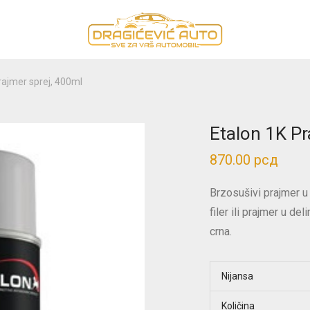
rajmer sprej, 400ml
Etalon 1K Pr
870.00
рсд
Brzosušivi prajmer u 
filer ili prajmer u de
crna.
Nijansa
Količina