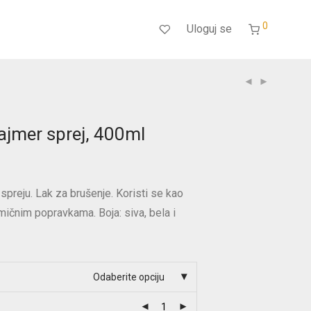
0
Uloguj se
ajmer sprej, 400ml
spreju. Lak za brušenje. Koristi se kao
limičnim popravkama. Boja: siva, bela i
Odaberite opciju