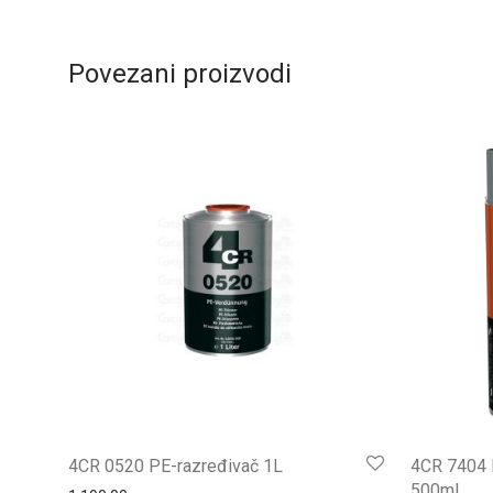
Povezani proizvodi
4CR 0520 PE-razređivač 1L
4CR 7404 D
500ml