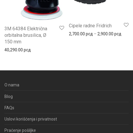
Cipele radne Fridrich
3M 64384 Električna
Распо
2,700.00
рсд
–
2,900.00
рсд
orbitalna brusilica, Ø
150 mm
40,290.00
рсд
O nama
Blog
FAQs
Uslovi korišćenja i privatnost
Praćenje pošiljke