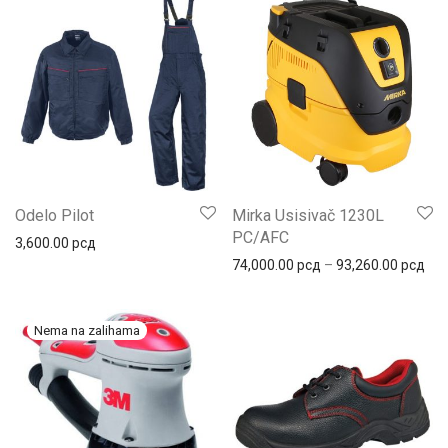
Odelo Pilot
Mirka Usisivač 1230L
PC/AFC
3,600.00
рсд
Рас
74,000.00
рсд
–
93,260.00
рсд