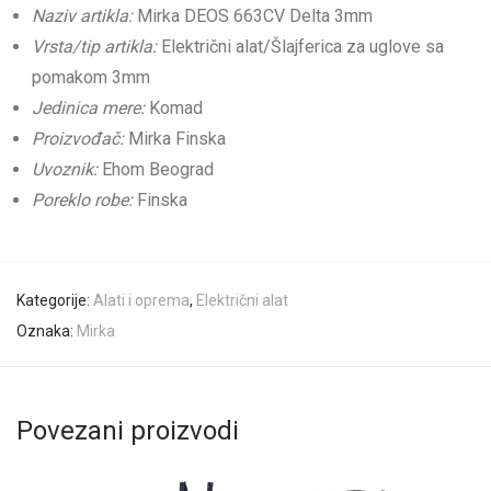
Naziv artikla:
Mirka DEOS 663CV Delta 3mm
Vrsta/tip artikla:
Električni alat/Šlajferica za uglove sa
pomakom 3mm
Jedinica mere:
Komad
Proizvođač:
Mirka Finska
Uvoznik:
Ehom Beograd
Poreklo robe:
Finska
Kategorije:
Alati i oprema
,
Električni alat
Oznaka:
Mirka
Povezani proizvodi