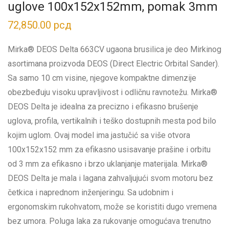
uglove 100x152x152mm, pomak 3mm
72,850.00
рсд
Mirka® DEOS Delta 663CV ugaona brusilica je deo Mirkinog
asortimana proizvoda DEOS (Direct Electric Orbital Sander).
Sa samo 10 cm visine, njegove kompaktne dimenzije
obezbeđuju visoku upravljivost i odličnu ravnotežu. Mirka®
DEOS Delta je idealna za precizno i efikasno brušenje
uglova, profila, vertikalnih i teško dostupnih mesta pod bilo
kojim uglom. Ovaj model ima jastučić sa više otvora
100x152x152 mm za efikasno usisavanje prašine i orbitu
od 3 mm za efikasno i brzo uklanjanje materijala. Mirka®
DEOS Delta je mala i lagana zahvaljujući svom motoru bez
četkica i naprednom inženjeringu. Sa udobnim i
ergonomskim rukohvatom, može se koristiti dugo vremena
bez umora. Poluga laka za rukovanje omogućava trenutno