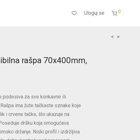
0
Uloguj se
sibilna rašpa 70x400mm,
je podesiva za sve konkavne ili
 Rašpa ima žute tačkaste oznake koje
ik i crvene tačke, što ukazuje na
 Poseduje dršku koja omogućava
omsko držanje. Niski profil i izdržljiva