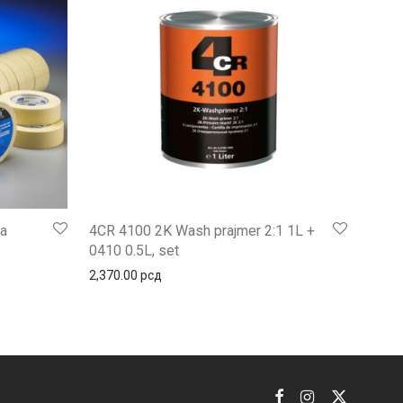
ka
4CR 4100 2K Wash prajmer 2:1 1L +
0410 0.5L, set
ена: од 130.00 рсд до 200.00 рсд
2,370.00
рсд