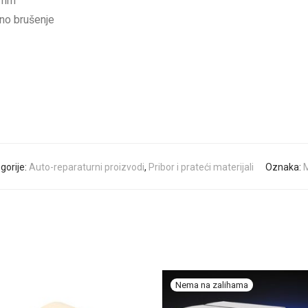
0mm
čno brušenje
gorije:
Auto-reparaturni proizvodi
,
Pribor i prateći materijali
Oznaka:
M