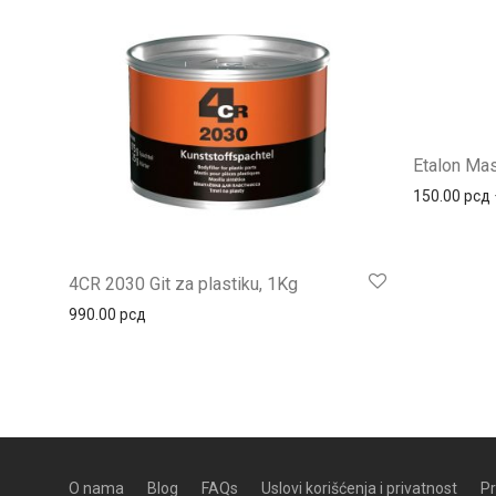
Etalon Mas
150.00
рсд
4CR 2030 Git za plastiku, 1Kg
990.00
рсд
O nama
Blog
FAQs
Uslovi korišćenja i privatnost
Pr