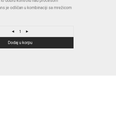
vrlo dobru kontrolu nad procesom
ns je odličan u kombinaciji sa mrežicom
Dodaj u korpu