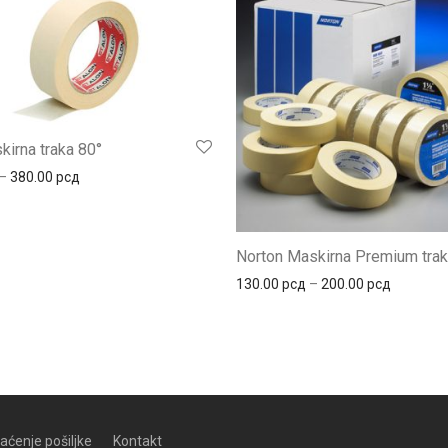
kirna traka 80°
Распон цена: од 150.00 рсд до 380.00 рсд
–
380.00
рсд
Norton Maskirna Premium tra
Распон ц
130.00
рсд
–
200.00
рсд
aćenje pošiljke
Kontakt