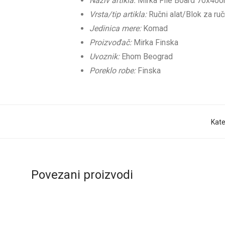
Naziv artikla:
Mirka File Board 70x40
Vrsta/tip artikla:
Ručni alat/Blok za ru
Jedinica mere:
Komad
Proizvođač:
Mirka Finska
Uvoznik:
Ehom Beograd
Poreklo robe:
Finska
Kate
Povezani proizvodi