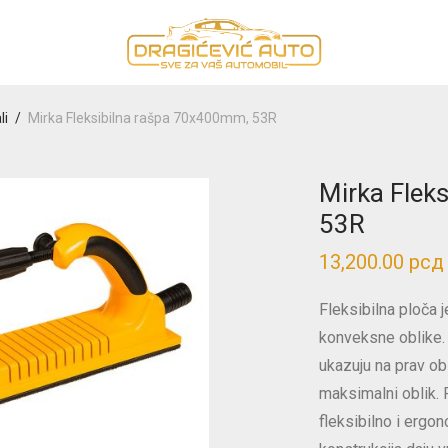
li
/
Mirka Fleksibilna rašpa 70x400mm, 53R
Mirka Flek
53R
13,200.00
рсд
Fleksibilna ploča 
konveksne oblike.
ukazuju na prav obl
maksimalni oblik.
fleksibilno i ergon