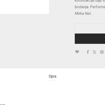
konstrukcija daju 
brušenja. Performa
Mirka Net.
Opis