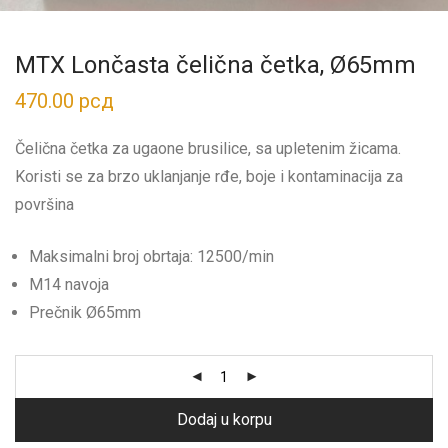
MTX Lončasta čelična četka, Ø65mm
470.00
рсд
Čelična četka za ugaone brusilice, sa upletenim žicama.
Koristi se za brzo uklanjanje rđe, boje i kontaminacija za
površina
Maksimalni broj obrtaja: 12500/min
M14 navoja
Prečnik Ø65mm
Dodaj u korpu