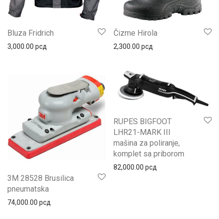
Bluza Fridrich
Čizme Hirola
3,000.00
рсд
2,300.00
рсд
RUPES BIGFOOT
LHR21-MARK III
mašina za poliranje,
komplet sa priborom
82,000.00
рсд
3M 28528 Brusilica
pneumatska
74,000.00
рсд