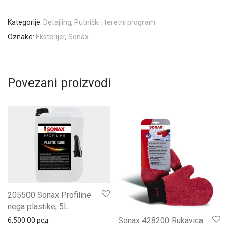
Kategorije:
Detajling
,
Putnički i teretni program
Oznake:
Eksterijer
,
Sonax
Povezani proizvodi
205500 Sonax Profiline
nega plastike, 5L
Sonax 428200 Rukavica
6,500.00
рсд