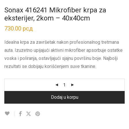
Sonax 416241 Mikrofiber krpa za
eksterijer, 2kom – 40x40cm
730.00
рсд
Idealna krpa za završetak nakon profesionalnog tretmana
auta. Izuzetno upijajući aktivni mikrofiber apsorbuje ostatke
voska i poliranja, ostavljajući sjajnu površinu boje. Najbolji
rezultati se dobijaju korišćenjem suve tkanine.
Dodaj u korpu