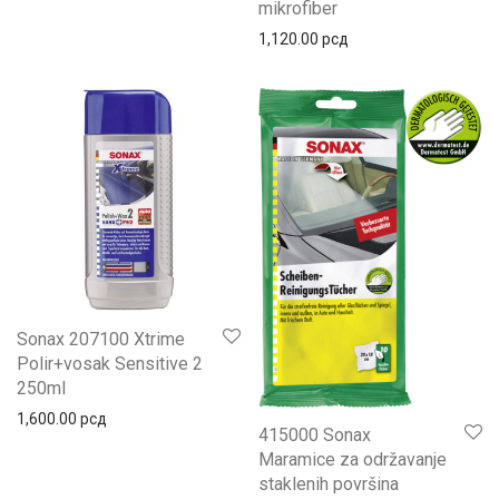
mikrofiber
1,120.00
рсд
Sonax 207100 Xtrime
Polir+vosak Sensitive 2
250ml
1,600.00
рсд
415000 Sonax
Maramice za održavanje
staklenih površina