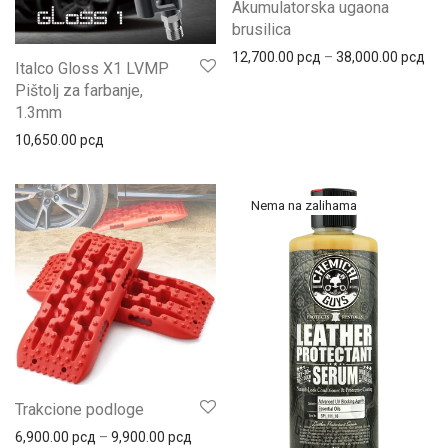
Akumulatorska ugaona
brusilica
12,700.00
рсд
–
38,000.00
рсд
Italco Gloss X1 LVMP
Pištolj za farbanje,
1.3mm
10,650.00
рсд
Trakcione podloge
6,900.00
рсд
–
9,900.00
рсд