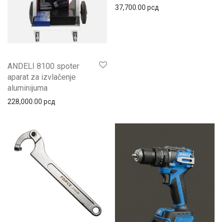
37,700.00
рсд
ANDELI 8100 spoter
aparat za izvlačenje
aluminijuma
228,000.00
рсд