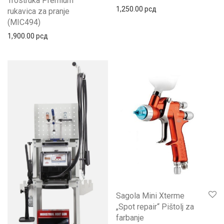
Trostruka Premium
1,250.00
рсд
rukavica za pranje
(MIC494)
1,900.00
рсд
Sagola Mini Xterme
„Spot repair“ Pištolj za
farbanje