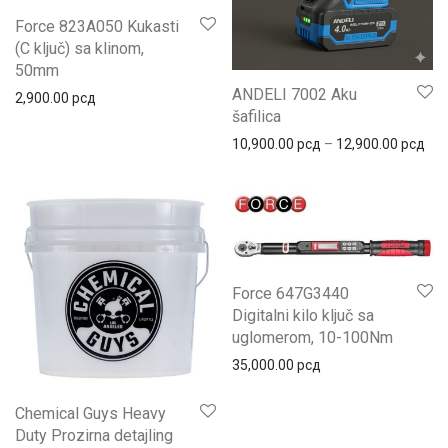
Force 823A050 Kukasti
(C ključ) sa klinom,
50mm
ANDELI 7002 Aku
2,900.00
рсд
šafilica
10,900.00
рсд
–
12,900.00
рсд
Force 647G3440
Digitalni kilo ključ sa
uglomerom, 10-100Nm
35,000.00
рсд
Chemical Guys Heavy
Duty Prozirna detajling