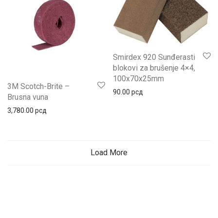
Smirdex 920 Sunđerasti
blokovi za brušenje 4×4,
100x70x25mm
3M Scotch-Brite –
90.00
рсд
Brusna vuna
3,780.00
рсд
Load More