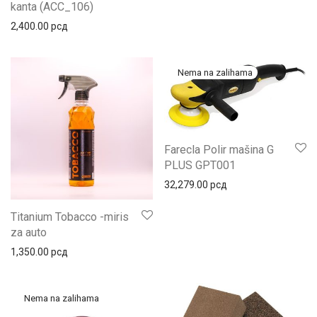
kanta (ACC_106)
2,400.00
рсд
Farecla Polir mašina G
PLUS GPT001
32,279.00
рсд
Titanium Tobacco -miris
za auto
1,350.00
рсд