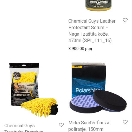
Chemical Guys Leather
Protectant Serum –
Nega i zaštita kože,
473ml (SPI_111_16)
3,900.00
рсд
Mirka Sunđer fini za
Chemical Guys
poliranje, 150mm