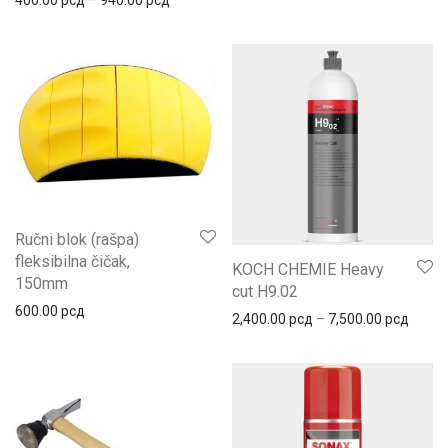
Ručni blok (rašpa)
fleksibilna čičak,
KOCH CHEMIE Heavy
150mm
cut H9.02
600.00
рсд
2,400.00
рсд
–
7,500.00
рсд