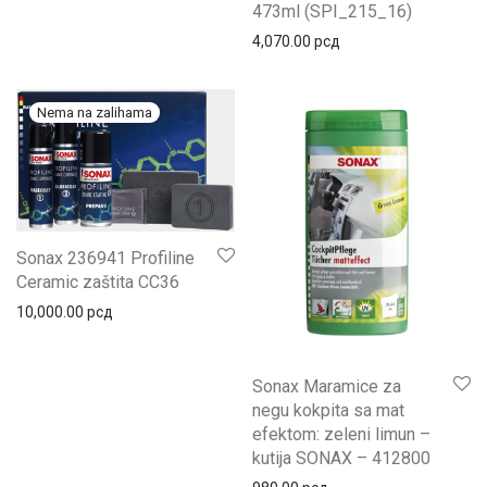
473ml (SPI_215_16)
4,070.00
рсд
Sonax 236941 Profiline
Ceramic zaštita CC36
10,000.00
рсд
Sonax Maramice za
negu kokpita sa mat
efektom: zeleni limun –
kutija SONAX – 412800