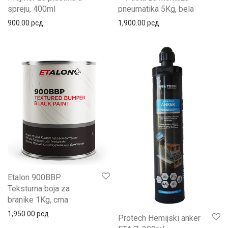
spreju, 400ml
pneumatika 5Kg, bela
900.00
рсд
1,900.00
рсд
Etalon 900BBP
Teksturna boja za
branike 1Kg, crna
1,950.00
рсд
Protech Hemijski anker