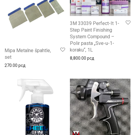
3M 33039 Perfect-It 1-
Step Paint Finishing
System Compound –
Polir pasta „Sve-u-1-
koraku“, 1L
Mipa Metalne špahtle,
set
8,800.00
рсд
270.00
рсд