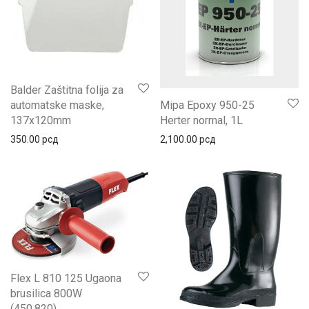
Balder Zaštitna folija za
automatske maske,
Mipa Epoxy 950-25
137x120mm
Herter normal, 1L
350.00
рсд
2,100.00
рсд
Flex L 810 125 Ugaona
brusilica 800W
(450.820)