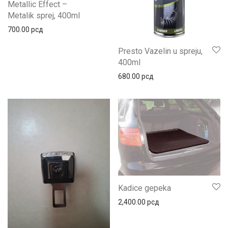
Metallic Effect –
Metalik sprej, 400ml
700.00
рсд
Presto Vazelin u spreju,
400ml
680.00
рсд
Kadice gepeka
2,400.00
рсд