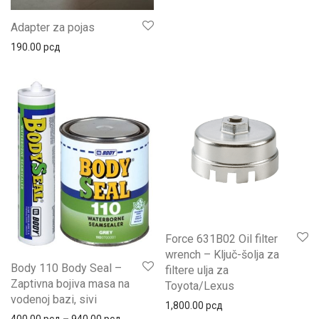
Adapter za pojas
190.00
рсд
Force 631B02 Oil filter
wrench – Ključ-šolja za
Body 110 Body Seal –
filtere ulja za
Zaptivna bojiva masa na
Toyota/Lexus
vodenoj bazi, sivi
1,800.00
рсд
400.00
рсд
–
940.00
рсд