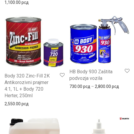
1,100.00
рсд
HB Body 930 Zaštita
Body 320 Zinc-Fill 2K
podvozja vozila
Antikorozivni prajmer
730.00
рсд
–
2,800.00
рсд
4:1, 1L + Body 720
Herter, 250ml
2,550.00
рсд