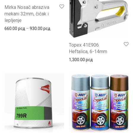
Mirka Nosač abraziva
mekani 32mm, čičak i
lepljenje
660.00
рсд
–
930.00
рсд
Topex 41E906
Heftalica, 6-14mm
1,300.00
рсд