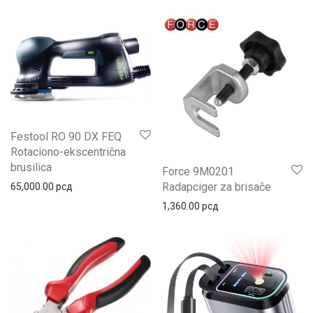
Festool RO 90 DX FEQ
Rotaciono-ekscentrična
brusilica
Force 9M0201
Radapciger za brisače
65,000.00
рсд
1,360.00
рсд