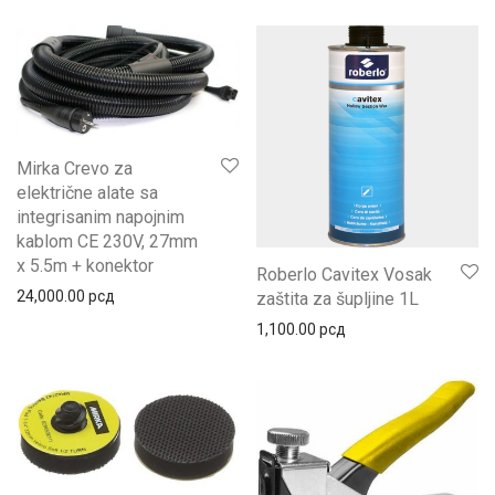
Mirka Crevo za
električne alate sa
integrisanim napojnim
kablom CE 230V, 27mm
x 5.5m + konektor
Roberlo Cavitex Vosak
24,000.00
рсд
zaštita za šupljine 1L
1,100.00
рсд