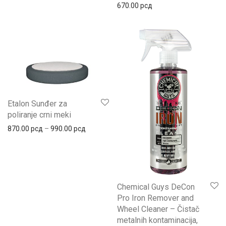
670.00
рсд
Etalon Sunđer za
poliranje crni meki
870.00
рсд
–
990.00
рсд
Chemical Guys DeCon
Pro Iron Remover and
Wheel Cleaner – Čistač
metalnih kontaminacija,