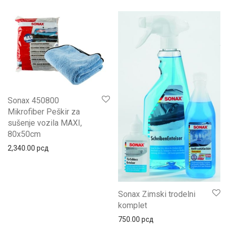
Sonax 450800
Mikrofiber Peškir za
sušenje vozila MAXI,
80x50cm
2,340.00
рсд
Sonax Zimski trodelni
komplet
750.00
рсд