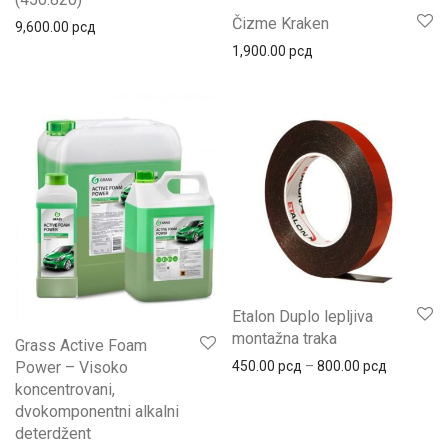
Čizme Kraken
9,600.00
рсд
1,900.00
рсд
Etalon Duplo lepljiva
montažna traka
Grass Active Foam
Power – Visoko
450.00
рсд
–
800.00
рсд
koncentrovani,
dvokomponentni alkalni
deterdžent