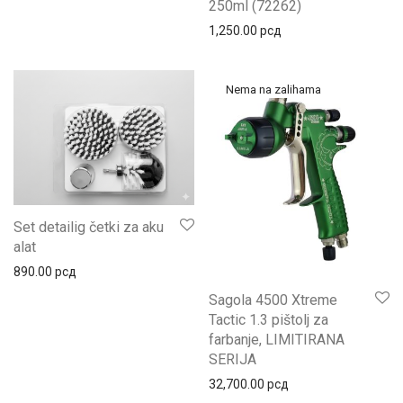
250ml (72262)
1,250.00
рсд
Set detailig četki za aku
alat
890.00
рсд
Sagola 4500 Xtreme
Tactic 1.3 pištolj za
farbanje, LIMITIRANA
SERIJA
32,700.00
рсд