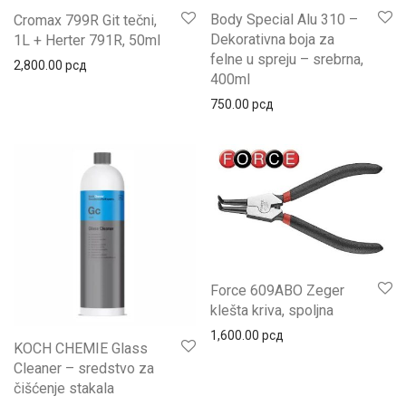
Body Special Alu 310 –
Cromax 799R Git tečni,
Dekorativna boja za
1L + Herter 791R, 50ml
felne u spreju – srebrna,
2,800.00
рсд
400ml
750.00
рсд
Force 609ABO Zeger
klešta kriva, spoljna
1,600.00
рсд
KOCH CHEMIE Glass
Cleaner – sredstvo za
čišćenje stakala