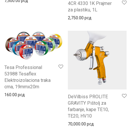
7,500.00
рсд
4CR 4330 1K Prajmer
za plastiku, 1L
2,750.00
рсд
Tesa Professional
53988 Tesaflex
Elektroizolaciona traka
crna, 19mmx20m
160.00
рсд
DeVilbiss PROLITE
GRAVITY Pištolj za
farbanje, kape TE10,
TE20, HV10
70,000.00
рсд