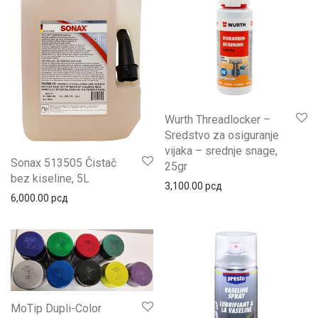
Wurth Threadlocker –
Sredstvo za osiguranje
vijaka – srednje snage,
Sonax 513505 Čistač
25gr
bez kiseline, 5L
3,100.00
рсд
6,000.00
рсд
MoTip Dupli-Color