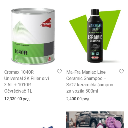
Cromax 1040R
Ma-Fra Maniac Line
Universal 2K Filler sivi
Ceramic Shampoo –
3.5L + 1010R
SiO2 keramički šampon
Očvršćivač 1L
za vozila 500ml
12,330.00
рсд
2,400.00
рсд