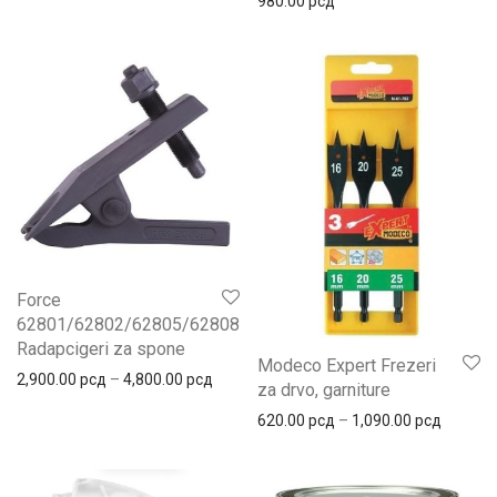
980.00
рсд
Force
62801/62802/62805/6280817
Radapcigeri za spone
Modeco Expert Frezeri
2,900.00
рсд
–
4,800.00
рсд
za drvo, garniture
620.00
рсд
–
1,090.00
рсд