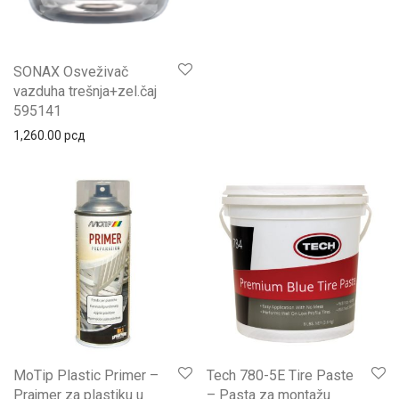
SONAX Osveživač
vazduha trešnja+zel.čaj
595141
1,260.00
рсд
MoTip Plastic Primer –
Tech 780-5E Tire Paste
Prajmer za plastiku u
– Pasta za montažu