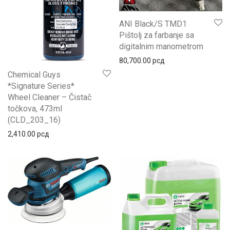
ANI Black/S TMD1
Pištolj za farbanje sa
digitalnim manometrom
80,700.00
рсд
Chemical Guys
*Signature Series*
Wheel Cleaner – Čistač
točkova, 473ml
(CLD_203_16)
2,410.00
рсд