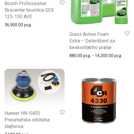
Bosch Professional
Ekscentar brusilica GEX
125-150 AVE
36,900.00
рсд
Grass Active Foam
Extra – Deterdžent za
beskontaktno pranje
880.00
рсд
–
14,300.00
рсд
Huneer HN-S405
Pneumatska orbitalna
šlajferica