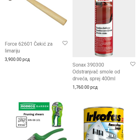
Force 62601 Čekić za
limariju
3,900.00
рсд
Sonax 390300
Odstranjvač smole od
drveća, sprej 400ml
1,760.00
рсд