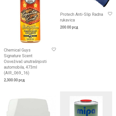
Protech Anti-Slip Radna
rukavica
200.00
рсд
Chemical Guys
Signature Scent
Osveživač unutrašnjosti
automobila, 473ml
(AIR_069_16)
2,300.00
рсд