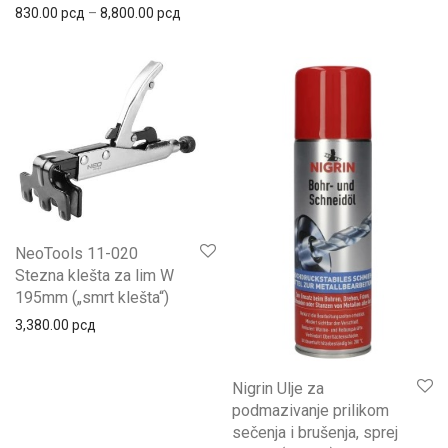
830.00
рсд
–
8,800.00
рсд
NeoTools 11-020
Stezna klešta za lim W
195mm („smrt klešta“)
3,380.00
рсд
Nigrin Ulje za
podmazivanje prilikom
sečenja i brušenja, sprej