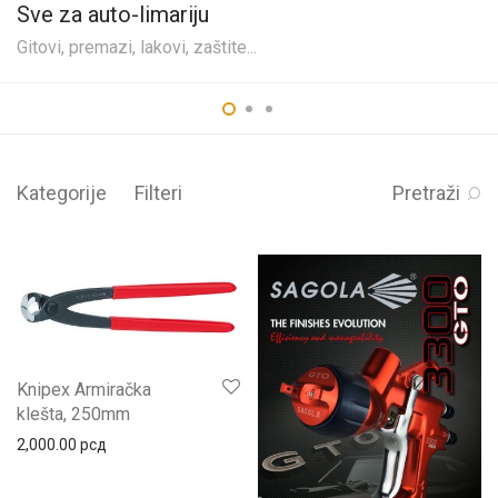
Sve za auto-limariju
Gitovi, premazi, lakovi, zaštite...
Kategorije
Filteri
Pretraži
Knipex Armiračka
klešta, 250mm
2,000.00
рсд