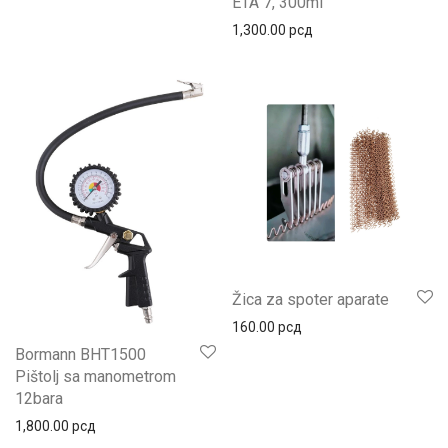
ETA 7, 300ml
1,300.00
рсд
Žica za spoter aparate
160.00
рсд
Bormann BHT1500
Pištolj sa manometrom
12bara
1,800.00
рсд